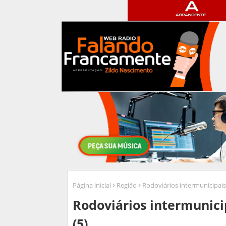
Página inicial
Região
Rodoviários intermunicipais
Rodoviários intermunici
(5)