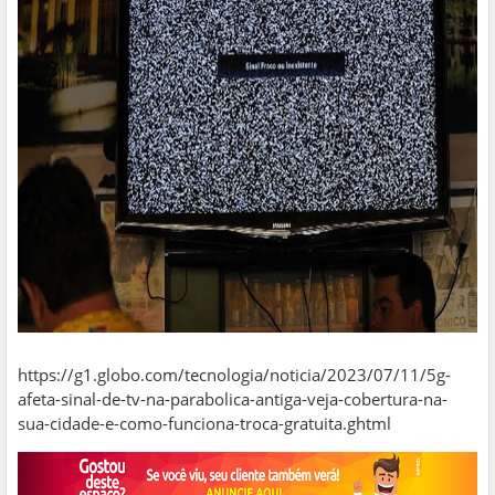
https://g1.globo.com/tecnologia/noticia/2023/07/11/5g-
afeta-sinal-de-tv-na-parabolica-antiga-veja-cobertura-na-
sua-cidade-e-como-funciona-troca-gratuita.ghtml