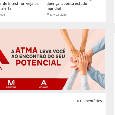
r de intestino; veja os
doença, aponta estudo
 alerta
mundial
2026
July 22, 2026
0 Comentários