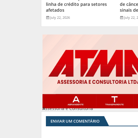
linha de crédito para setores
de cânce
afetados
sinais de
July 22, 2026
July 22, 
Assessoria e Consultoria
#
ENVIAR UM COMENTÁRIO