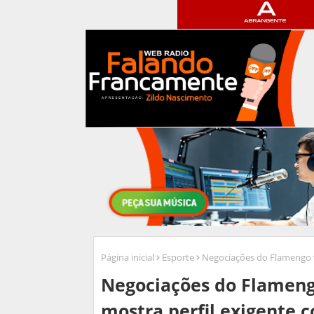
Página inicial
Esporte
Negociações do Flamengo v
Negociações do Flameng
mostra perfil exigente 