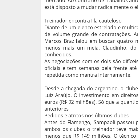
mercado. Ao contrário de trabalhos ant
está disposto a mudar radicalmente o el
Treinador encontra Fla cauteloso
Diante de um elenco estrelado e multic
de volume grande de contratações. Ant
Marcos Braz falou em buscar quatro n
menos mais um meia. Claudinho, do Z
conhecidos.
As negociações com os dois são difícei
oficiais e tem semanas pela frente até 
repetida como mantra internamente.
Desde a chegada do argentino, o clube 
Luiz Araújo. O investimento em direit
euros (R$ 92 milhões). Só que a quant
anteriores
Pedidos e atritos nos últimos clubes
Antes do Flamengo, Sampaoli passou po
ambos os clubes o treinador teve mais
menos que R$ 149 milhões. O técnico 