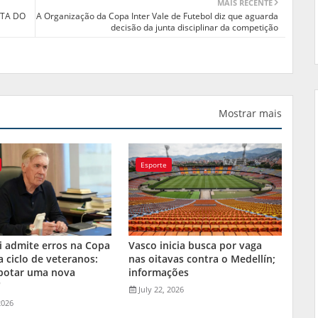
MAIS RECENTE
ITA DO
A Organização da Copa Inter Vale de Futebol diz que aguarda
decisão da junta disciplinar da competição
Mostrar mais
Esporte
i admite erros na Copa
Vasco inicia busca por vaga
a ciclo de veteranos:
nas oitavas contra o Medellín;
 botar uma nova
informações
"
July 22, 2026
2026