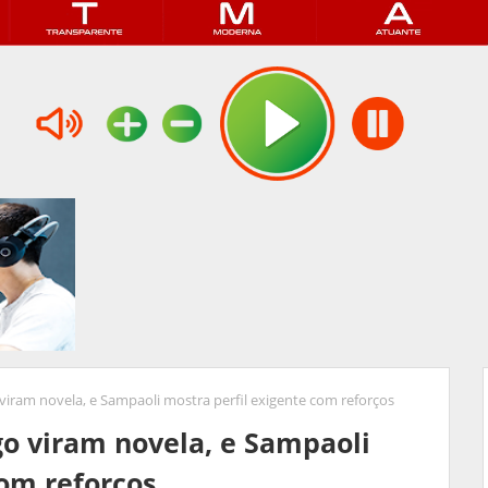
iram novela, e Sampaoli mostra perfil exigente com reforços
o viram novela, e Sampaoli
com reforços