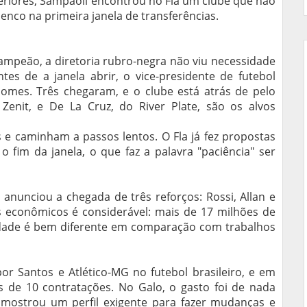
eriores, Sampaoli encontrou no Fla um clube que não
enco na primeira janela de transferências.
ampeão, a diretoria rubro-negra não viu necessidade
es de a janela abrir, o vice-presidente de futebol
omes. Três chegaram, e o clube está atrás de pelo
enit, e De La Cruz, do River Plate, são os alvos
s e caminham a passos lentos. O Fla já fez propostas
o fim da janela, o que faz a palavra "paciência" ser
anunciou a chegada de três reforços: Rossi, Allan e
os econômicos é considerável: mais de 17 milhões de
idade é bem diferente em comparação com trabalhos
r Santos e Atlético-MG no futebol brasileiro, e em
 de 10 contratações. No Galo, o gasto foi de nada
mostrou um perfil exigente para fazer mudanças e