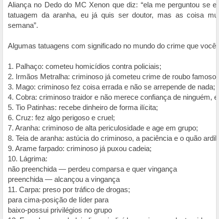
Aliança no Dedo do MC Xenon que diz: “ela me perguntou se eu 
tatuagem da aranha, eu já quis ser doutor, mas as coisa mud
semana”.
Algumas tatuagens com significado no mundo do crime que você p
1. Palhaço: cometeu homicídios contra policiais;
2. Irmãos Metralha: criminoso já cometeu crime de roubo famoso d
3. Mago: criminoso fez coisa errada e não se arrepende de nada;
4. Cobra: criminoso traidor e não merece confiança de ninguém, 
5. Tio Patinhas: recebe dinheiro de forma ilícita;
6. Cruz: fez algo perigoso e cruel;
7. Aranha: criminoso de alta periculosidade e age em grupo;
8. Teia de aranha: astúcia do criminoso, a paciência e o quão ardil
9. Arame farpado: criminoso já puxou cadeia;
10. Lágrima:
não preenchida — perdeu comparsa e quer vingança
preenchida — alcançou a vingança
11. Carpa: preso por tráfico de drogas;
para cima-posição de líder para
baixo-possui privilégios no grupo