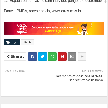
12. Espada ou punhal: indicam indivíduo perigoso e destemido, 
Fontes: PMBA, redes sociais, www.letras.mus.br
Tags
Bahia
MAIS ANTIGA
MAIS RECENTE
Dez mortes causada pela DENGUE
são registradas na Bahia