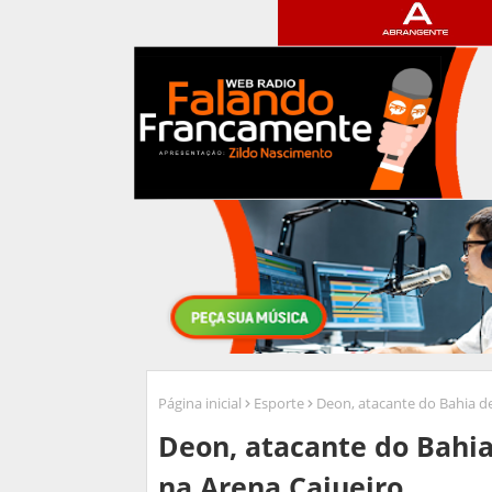
Página inicial
Esporte
Deon, atacante do Bahia de
Deon, atacante do Bahia
na Arena Cajueiro