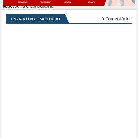
Assessoria e Consultoria
#
0 Comentários
ENVIAR UM COMENTÁRIO