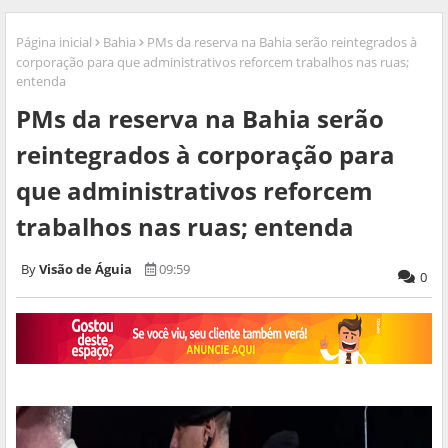
Página inicial
Bahia
PMs da reserva na Bahia serão reintegrados à
corporação para que administrativos reforcem trabalhos nas ruas;
entenda
PMs da reserva na Bahia serão
reintegrados à corporação para
que administrativos reforcem
trabalhos nas ruas; entenda
Visão de Águia
09:59
0