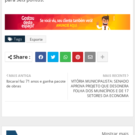
https://ge.globo.com/futebol/brasileirao-serie-a/
Tags
Esporte
MAIS ANTIGA
MAIS RECENTE
Ibicaraí faz 71 anos e ganha pacote
VITÓRIA MUNICIPALISTA: SENADO
de obras
APROVA PROJETO QUE DESONERA
FOLHA DOS MUNICÍPIOS E DE 17
SETORES DA ECONOMIA
Mostrar mais