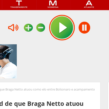
de que Braga Netto atuou como elo entre Bolsonaro e acampamento
Cid de que Braga Netto atuou