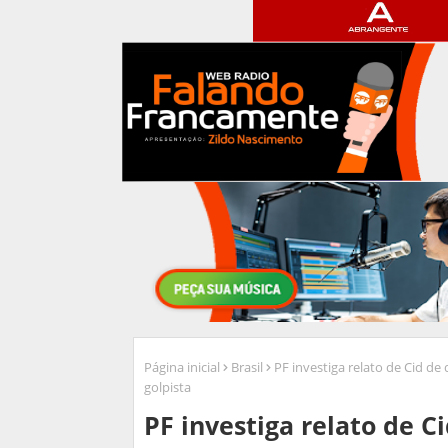
Página inicial
Brasil
PF investiga relato de Cid 
golpista
PF investiga relato de 