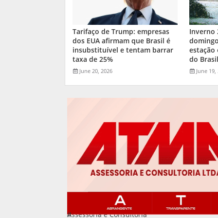
Tarifaço de Trump: empresas
Inverno
dos EUA afirmam que Brasil é
domingo:
insubstituível e tentam barrar
estação 
taxa de 25%
do Brasi
June 20, 2026
June 19,
Assessoria e Consultoria
#