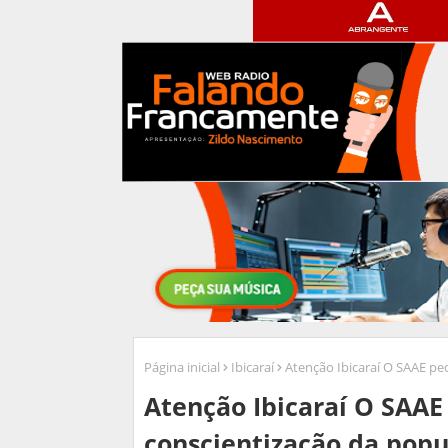
Página inicial
Ibicaraí
Atenção Ibicaraí O SAAE pe
Atenção Ibicaraí O SAAE
conscientização da pop