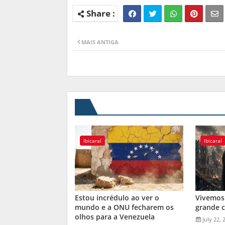
MAIS ANTIGA
Ibicaraí
Ibicaraí
Estou incrédulo ao ver o
Vivemos
mundo e a ONU fecharem os
grande 
olhos para a Venezuela
July 22, 