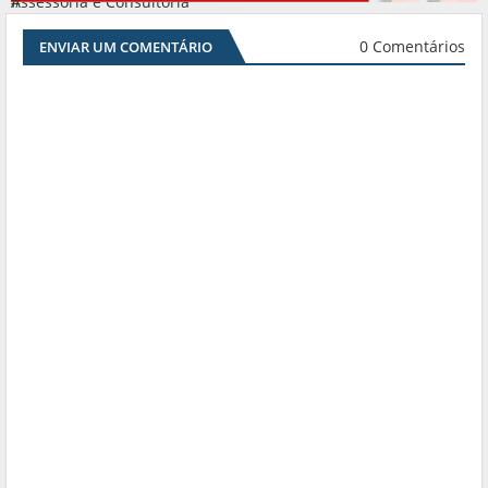
Assessoria e Consultoria
#
0 Comentários
ENVIAR UM COMENTÁRIO