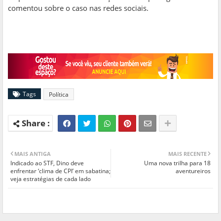
comentou sobre o caso nas redes sociais.
https://g1.globo.com/ce/ceara/noticia/2023/12/04/ciro-
gomes-da-tapa-em-homem-apos-ser-chamado-de-bandido-
em-festa-em-fortaleza.ghtml
Tags
Política
MAIS ANTIGA
MAIS RECENTE
Indicado ao STF, Dino deve
Uma nova trilha para 18
enfrentar ‘clima de CPI’ em sabatina;
aventureiros
veja estratégias de cada lado