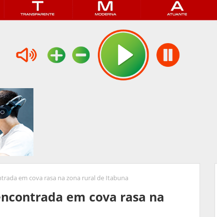
trada em cova rasa na zona rural de Itabuna
encontrada em cova rasa na