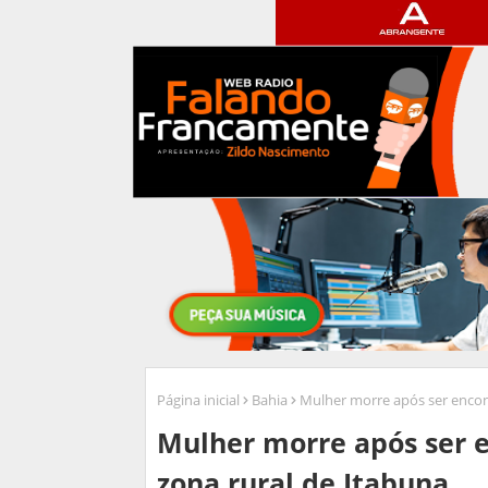
Página inicial
Bahia
Mulher morre após ser encon
Mulher morre após ser 
zona rural de Itabuna