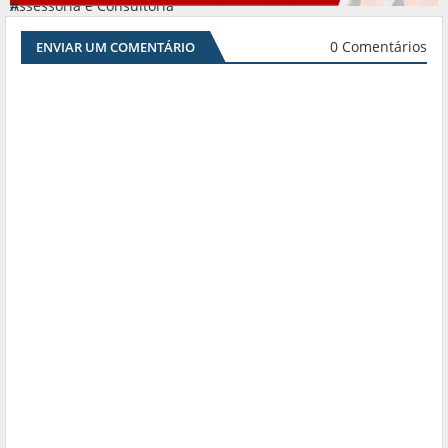
Assessoria e Consultoria
#
0 Comentários
ENVIAR UM COMENTÁRIO