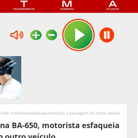
BA-650, motorista esfaqueia condutor e passageiro do outro veículo
 na BA-650, motorista esfaqueia
o outro veículo