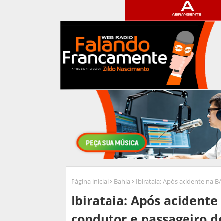
Página inicial
Bahia
Ibirataia: Após acidente na 
Ibirataia: Após acidente
condutor e passageiro d