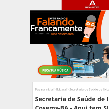
Página inicial
Ibicaraí
Secretaria de Saúde de Ibic
Secretaria de Saúde de I
Cosems-BA - Aqui tem S