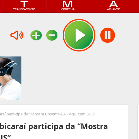
araí participa da “Mostra Cosems-BA - Aqui tem SUS”
bicaraí participa da “Mostra
US”