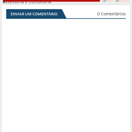
Assessoria e Consultoria
#
0 Comentários
ENVIAR UM COMENTÁRIO