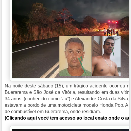
Na noite deste sábado (15), um trágico acidente ocorreu n
Buerarema e São José da Vitória, resultando em duas vítima
34 anos, (conhecido como “Ju”) e Alexandre Costa da Silva, 
estavam a bordo de uma motocicleta modelo Honda Pop. A
de combustível em Buerarema, onde residiam.
(Clicando aqui você tem acesso ao local exato onde o a