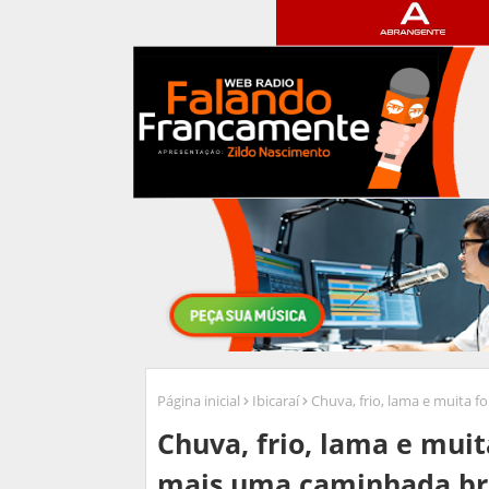
Página inicial
Ibicaraí
Chuva, frio, lama e muita
Chuva, frio, lama e mui
mais uma caminhada bru