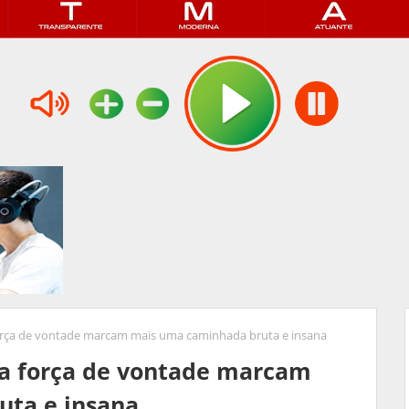
 força de vontade marcam mais uma caminhada bruta e insana
ta força de vontade marcam
ta e insana