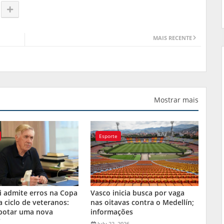
MAIS RECENTE
Mostrar mais
Esporte
i admite erros na Copa
Vasco inicia busca por vaga
a ciclo de veteranos:
nas oitavas contra o Medellín;
 botar uma nova
informações
"
July 22, 2026