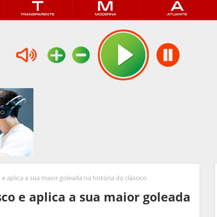
e aplica a sua maior goleada na história do clássico
co e aplica a sua maior goleada