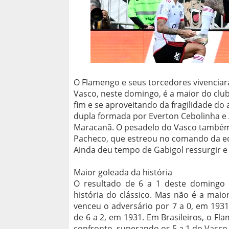
O Flamengo e seus torcedores vivenciara
Vasco, neste domingo, é a maior do club
fim e se aproveitando da fragilidade do 
dupla formada por Everton Cebolinha e 
Maracanã. O pesadelo do Vasco também 
Pacheco, que estreou no comando da e
Ainda deu tempo de Gabigol ressurgir e 
Maior goleada da história
O resultado de 6 a 1 deste domingo 
história do clássico. Mas não é a mai
venceu o adversário por 7 a 0, em 193
de 6 a 2, em 1931. Em Brasileiros, o F
confronto, superando os 5 a 1 do Vasco