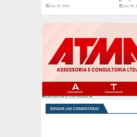
July 30, 2026
July 30, 
Assessoria e Consultoria
#
ENVIAR UM COMENTÁRIO