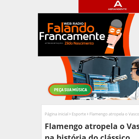
Página inicial
Esporte
Flamengo atropela o Vasco 
Flamengo atropela o Vas
na história do clássico