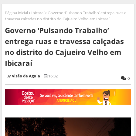
Página inicial
Ibicaraí
Governo ‘Pulsando Trabalho’ entrega ruas e
travessa calçadas no distrito do Cajueiro Velho em Ibicaraí
Governo ‘Pulsando Trabalho’
entrega ruas e travessa calçadas
no distrito do Cajueiro Velho em
Ibicaraí
Visão de Águia
16:32
0