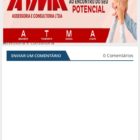
Assessoria e Consultoria
#
0 Comentários
ENVIAR UM COMENTÁRIO