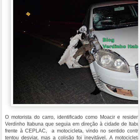
O motorista do carro, identificado como Moacir e residen
Verdinho Itabuna que seguia em direção à cidade de Itab
frente à CEPLAC, a motocicleta, vindo no sentido contrár
tentou desviar, mas a colisão foi inevitável. A motocicle