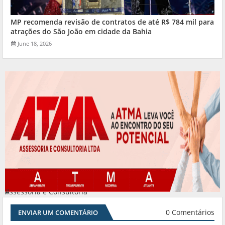
MP recomenda revisão de contratos de até R$ 784 mil para
atrações do São João em cidade da Bahia
June 18, 2026
Assessoria e Consultoria
#
0 Comentários
ENVIAR UM COMENTÁRIO