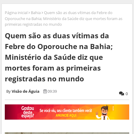
Página inicial
Bahia
Quem são as duas vítimas da Febre do
Oporouche na Bahia; Ministério da Saúde diz que mortes foram as
primeiras registradas no mundo
Quem são as duas vítimas da
Febre do Oporouche na Bahia;
Ministério da Saúde diz que
mortes foram as primeiras
registradas no mundo
Visão de Águia
09:39
0