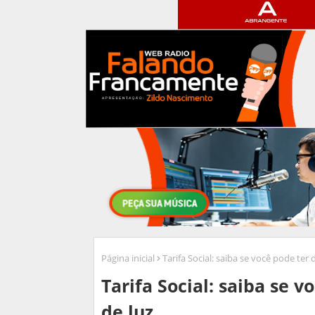
Página inicial
Tarifa Social: saiba se você pode ter
Tarifa Social: saiba se 
de luz