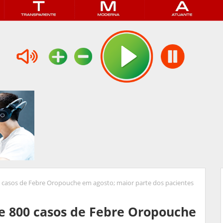
 casos de Febre Oropouche em agosto; maior parte dos pacientes
e 800 casos de Febre Oropouche