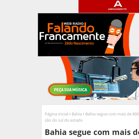
Página inicial
Bahia
Bahia segue com mais de 800
são do sul do estado
Bahia segue com mais d