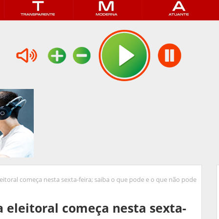
eitoral começa nesta sexta-feira; saiba o que pode e o que não pode
 eleitoral começa nesta sexta-