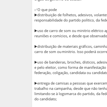
✅O que pode
▶️distribuição de folhetos, adesivos, volant
responsabilidade do partido político, da fed
▶️uso de carro de som ou minitrio elétrico
reuniões e comícios, e desde que observado
▶️distribuição de materiais gráficos, cami
carro de som ou minitrio. Isso poderá ocorre
▶️uso de bandeiras, broches, dísticos, ades
e pelo eleitor, como forma de manifestação i
federação, coligação, candidata ou candidat
▶️entrega de camisas a pessoas que exercem 
trabalho na campanha, desde que não tenham
limitando-se à logomarca do partido, da fe
do candidato;