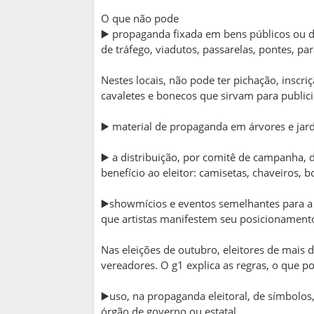
O que não pode
▶️ propaganda fixada em bens públicos ou d
de tráfego, viadutos, passarelas, pontes, p
Nestes locais, não pode ter pichação, inscriç
cavaletes e bonecos que sirvam para publici
▶️ material de propaganda em árvores e jard
▶️ a distribuição, por comitê de campanha
benefício ao eleitor: camisetas, chaveiros, b
▶️showmícios e eventos semelhantes para a
que artistas manifestem seu posicionament
Nas eleições de outubro, eleitores de mais 
vereadores. O g1 explica as regras, o que p
▶️uso, na propaganda eleitoral, de símbolo
órgão de governo ou estatal.