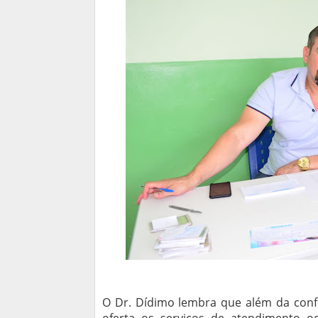
O Dr. Dídimo lembra que além da confe