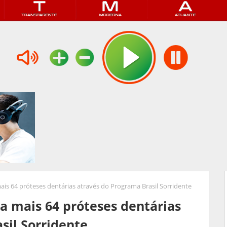
ais 64 próteses dentárias através do Programa Brasil Sorridente
ga mais 64 próteses dentárias
sil Sorridente