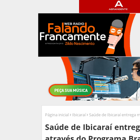
Página inicial
Ibicaraí
Saúde de Ibicaraí entrega m
Saúde de Ibicaraí entre
através do Programa Bra