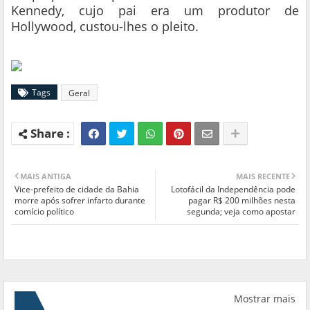
Kennedy, cujo pai era um produtor de
Hollywood, custou-lhes o pleito.
Tags
Geral
MAIS ANTIGA
MAIS RECENTE
Vice-prefeito de cidade da Bahia
Lotofácil da Independência pode
morre após sofrer infarto durante
pagar R$ 200 milhões nesta
comício político
segunda; veja como apostar
Mostrar mais