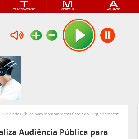
iza Audiência Pública para mostrar metas fiscais do 2º quadrimestre
ealiza Audiência Pública para