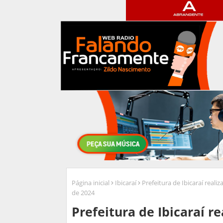
Página inicial
Ibicaraí
Prefeitura de Ibicaraí real
de 2024
Prefeitura de Ibicaraí r