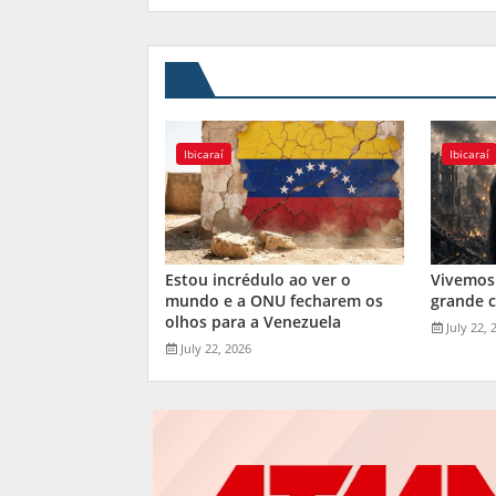
Ibicaraí
Ibicaraí
Estou incrédulo ao ver o
Vivemos
mundo e a ONU fecharem os
grande 
olhos para a Venezuela
July 22, 
July 22, 2026