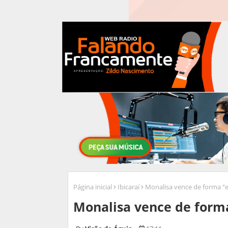
Página inicial
Ibicaraí
Monalisa vence de forma “
Monalisa vence de form