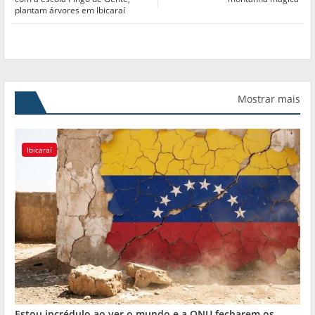
plantam árvores em Ibicaraí
Mostrar mais
Ibicaraí
Estou incrédulo ao ver o mundo e a ONU fecharem os