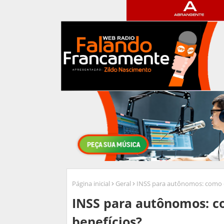
Página inicial
Geral
INSS para autônomos: como co
INSS para autônomos: co
benefícios?