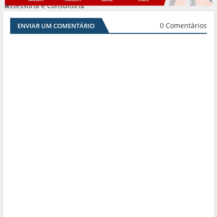
Assessoria e Consultoria
#
0 Comentários
ENVIAR UM COMENTÁRIO