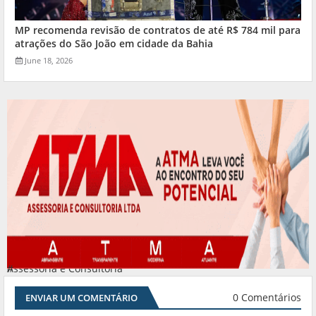
MP recomenda revisão de contratos de até R$ 784 mil para
atrações do São João em cidade da Bahia
June 18, 2026
Assessoria e Consultoria
#
0 Comentários
ENVIAR UM COMENTÁRIO