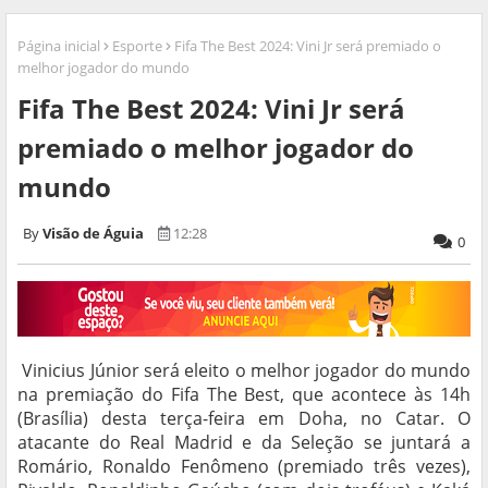
Página inicial
Esporte
Fifa The Best 2024: Vini Jr será premiado o
melhor jogador do mundo
Fifa The Best 2024: Vini Jr será
premiado o melhor jogador do
mundo
Visão de Águia
12:28
0
Vinicius Júnior será eleito o melhor jogador do mundo
na premiação do Fifa The Best, que acontece às 14h
(Brasília) desta terça-feira em Doha, no Catar. O
atacante do Real Madrid e da Seleção se juntará a
Romário, Ronaldo Fenômeno (premiado três vezes),