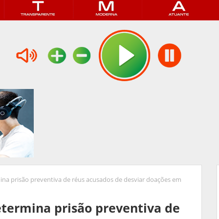
rmina prisão preventiva de réus acusados de desviar doações em
determina prisão preventiva de