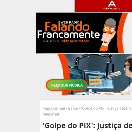
Página inicial
Bahia
'Golpe do PIX': Justiça dete
telejornal
'Golpe do PIX': Justiça 