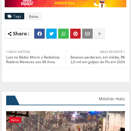
Tags
Bahia
MAIS ANTIGA
MAIS RECENTE
Luto no Rádio: Morre o Radialista
Baianos perderam, em média, R$
Robério Menezes aos 68 Anos
2,6 mil em golpes do Pix em 2024
Mostrar mais
Bahia