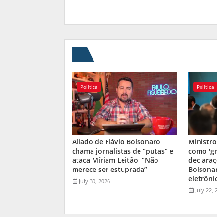
Política
Política
Aliado de Flávio Bolsonaro
Ministro
chama jornalistas de “putas” e
como 'gr
ataca Míriam Leitão: “Não
declaraç
merece ser estuprada”
Bolsona
eletrôni
July 30, 2026
July 22, 