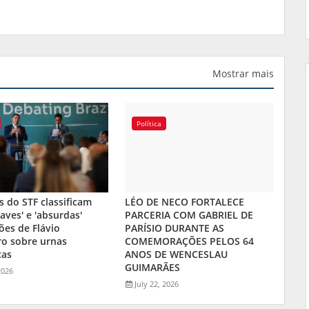
Mostrar mais
Política
s do STF classificam
LÉO DE NECO FORTALECE
aves' e 'absurdas'
PARCERIA COM GABRIEL DE
ões de Flávio
PARÍSIO DURANTE AS
ro sobre urnas
COMEMORAÇÕES PELOS 64
cas
ANOS DE WENCESLAU
GUIMARÃES
2026
July 22, 2026