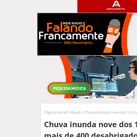
Página inicial
Brasil
Chuva inunda nove dos 14 bai
Chuva inunda nove dos 1
mais de 400 desabrigad