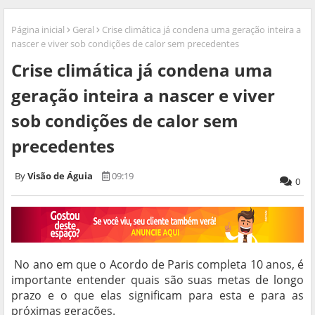
Página inicial
Geral
Crise climática já condena uma geração inteira a
nascer e viver sob condições de calor sem precedentes
Crise climática já condena uma
geração inteira a nascer e viver
sob condições de calor sem
precedentes
Visão de Águia
09:19
0
No ano em que o Acordo de Paris completa 10 anos, é
importante entender quais são suas metas de longo
prazo e o que elas significam para esta e para as
próximas gerações.