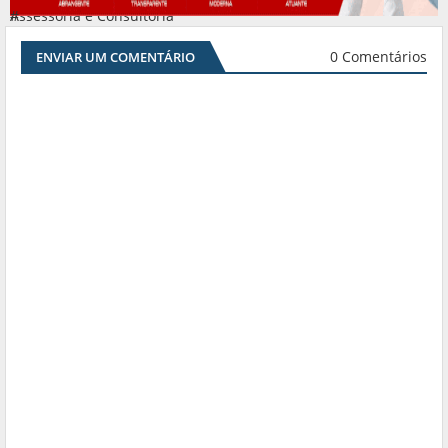
Assessoria e Consultoria
#
0 Comentários
ENVIAR UM COMENTÁRIO