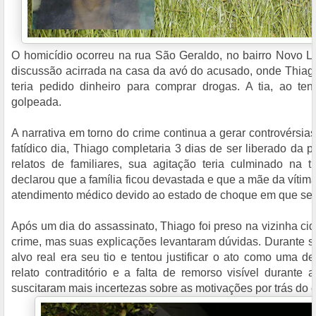
O homicídio ocorreu na rua São Geraldo, no bairro Novo 
discussão acirrada na casa da avó do acusado, onde Thiago
teria pedido dinheiro para comprar drogas. A tia, ao tent
golpeada.
A narrativa em torno do crime continua a gerar controvérsia
fatídico dia, Thiago completaria 3 dias de ser liberado da 
relatos de familiares, sua agitação teria culminado na t
declarou que a família ficou devastada e que a mãe da vítima
atendimento médico devido ao estado de choque em que se 
Após um dia do assassinato, Thiago foi preso na vizinha cid
crime, mas suas explicações levantaram dúvidas. Durante s
alvo real era seu tio e tentou justificar o ato como uma d
relato contraditório e a falta de remorso visível durante
suscitaram mais incertezas sobre as motivações por trás do c