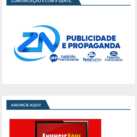
COMUNICAÇÃO É COM A GENTE.
ANUNCIE AQUI!