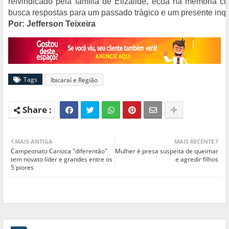
reivindicado pela família de Elizailde, ecoa na memória c
busca respostas para um passado trágico e um presente inqu
Por: Jefferson Teixeira
Tags
Ibicaraí e Região
MAIS ANTIGA
MAIS RECENTE
Campeonato Carioca "diferentão"
Mulher é presa suspeita de queimar
tem novato líder e grandes entre os
e agredir filhos
5 piores