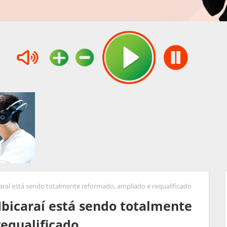
caraí está sendo totalmente reformado, ampliado e requalificado
Ibicaraí está sendo totalmente
equalificado