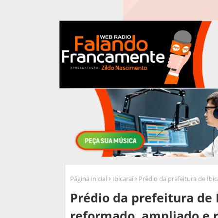
Página inicial
Ibicaraí
Prédio da prefeitura de Ibi
Prédio da prefeitura de 
reformado, ampliado e r