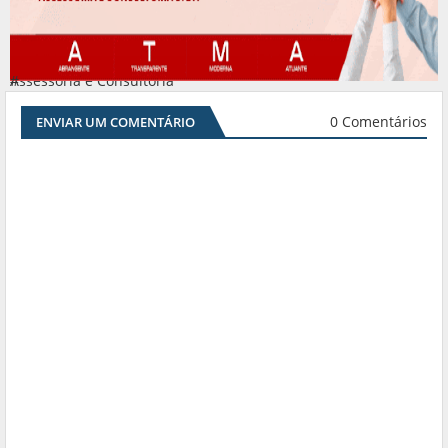
Assessoria e Consultoria
#
0 Comentários
ENVIAR UM COMENTÁRIO