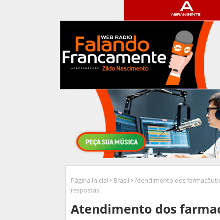
Página inicial
Brasil
Atendimento dos farmacêutic
respostas
Atendimento dos farmac