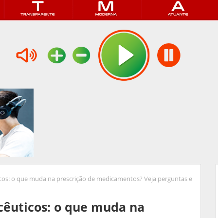
os: o que muda na prescrição de medicamentos? Veja perguntas e
êuticos: o que muda na