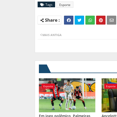
Tags
Esporte
MAIS ANTIGA
Esporte
Esporte
Em jogo polêmico, Palmeiras
Ancelott