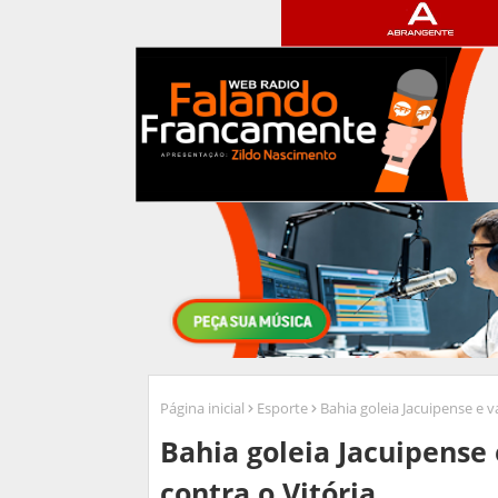
Página inicial
Esporte
Bahia goleia Jacuipense e va
Bahia goleia Jacuipense 
contra o Vitória