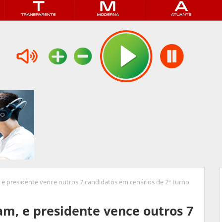
e presidente vence outros 7 candidatos em cenários de 2º turno
m, e presidente vence outros 7