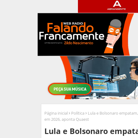
Página inicial
Política
Lula e Bolsonaro empatam, 
em 2026, aponta Quaest
Lula e Bolsonaro empata