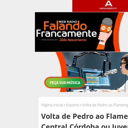
Página inicial
Esporte
Volta de Pedro ao Flameng
Volta de Pedro ao Flam
Central Córdoba ou Juv