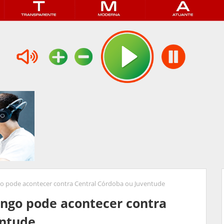
o pode acontecer contra Central Córdoba ou Juventude
engo pode acontecer contra
entude