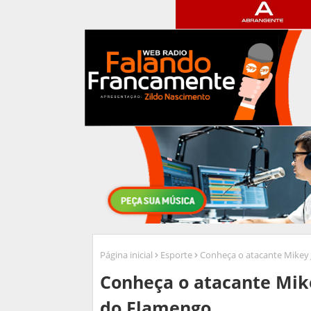
Página inicial
Esporte
Conheça o atacante Mikey 
Conheça o atacante Mike
do Flamengo