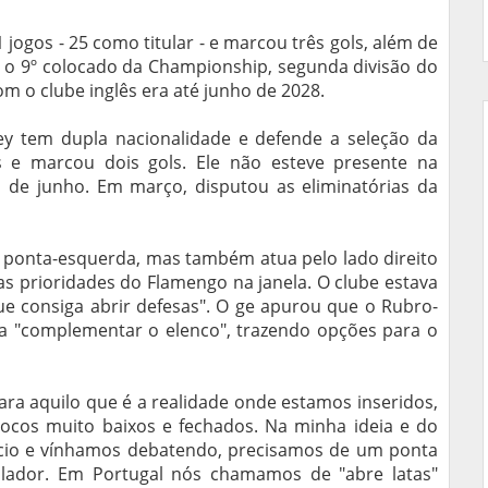
jogos - 25 como titular - e marcou três gols, além de
i o 9º colocado da Championship, segunda divisão do
om o clube inglês era até junho de 2028.
ey tem dupla nacionalidade e defende a seleção da
s e marcou dois gols. Ele não esteve presente na
de junho. Em março, disputou as eliminatórias da
 é ponta-esquerda, mas também atua pelo lado direito
s prioridades do Flamengo na janela. O clube estava
ue consiga abrir defesas". O ge apurou que o Rubro-
a "complementar o elenco", trazendo opções para o
ra aquilo que é a realidade onde estamos inseridos,
blocos muito baixos e fechados. Na minha ideia e do
nício e vínhamos debatendo, precisamos de um ponta
blador. Em Portugal nós chamamos de "abre latas"